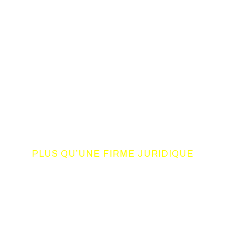
PLUS QU’UNE FIRME JURIDIQUE
UN CONSORTIUM
DE COMPETENCES