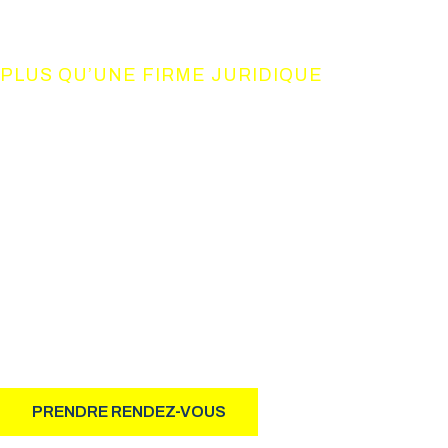
PLUS QU’UNE FIRME JURIDIQUE
UN CONSO
DE COMPET
Notre philosophie d’action, basée sur le résultat, allie à 
professionnalisme et humanisme.
PRENDRE RENDEZ-VOUS