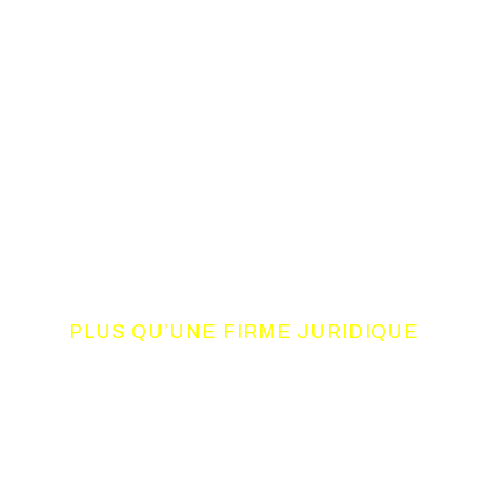
PLUS QU’UNE FIRME JURIDIQUE
UN CONSORTIUM
DE COMPETENCES