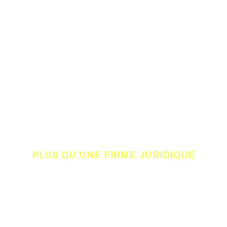
PLUS QU’UNE FIRME JURIDIQUE
UN CONSORTIUM
DE COMPETENCES