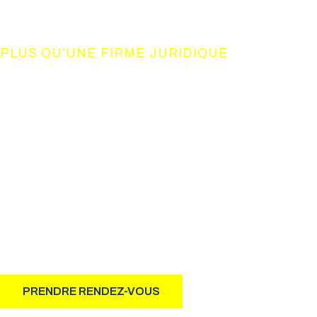
PLUS QU’UNE FIRME JURIDIQUE
UN CONSO
DE COMPET
Notre philosophie d’action, basée sur le résultat, allie à 
professionnalisme et humanisme.
PRENDRE RENDEZ-VOUS