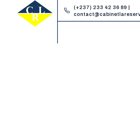
(+237) 233 42 36 89 |
contact@cabinetlareser
Cabinet la Reserve
Un réservoir de compétences juridiques