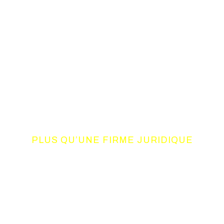
PLUS QU’UNE FIRME JURIDIQUE
UN CONSORTIUM
DE COMPETENCES
Notre philosophie d’action, basée sur le résultat, allie à la