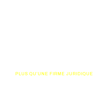
PLUS QU’UNE FIRME JURIDIQUE
UN CONSORTIUM
DE COMPETENCES