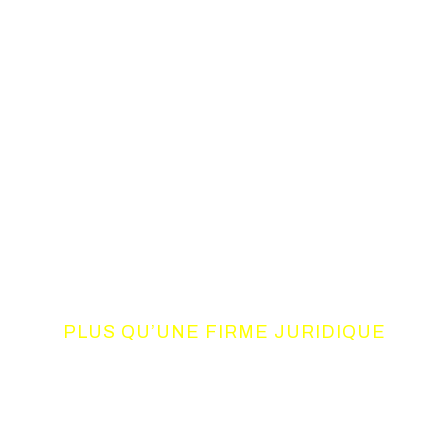
PLUS QU’UNE FIRME JURIDIQUE
UN CONSORTIUM
DE COMPETENCES