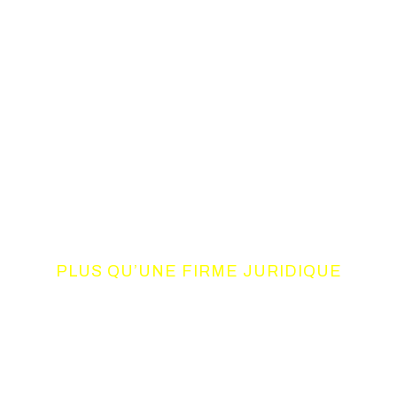
PLUS QU’UNE FIRME JURIDIQUE
UN CONSORTIUM
DE COMPETENCES