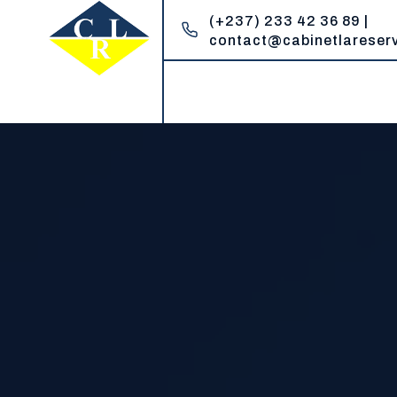
(+237) 233 42 36 89 |
contact@cabinetlareser
Cabinet la Reserve
Un réservoir de compétences juridiques