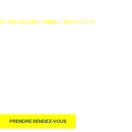
PLUS QU’UNE FIRME JURIDIQUE
UN CONSO
DE COMPET
Notre philosophie d’action, basée sur le résultat, allie à 
professionnalisme et humanisme.
PRENDRE RENDEZ-VOUS