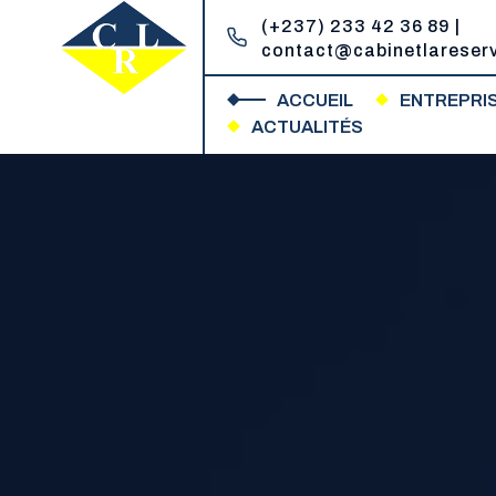
(+237) 233 42 36 89 |
contact@cabinetlareser
ACCUEIL
ENTREPRI
Cabinet la Reserve
Un réservoir de compétences juridiques
ACTUALITÉS