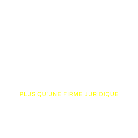
PLUS QU’UNE FIRME JURIDIQUE
UN CONSORTIUM
DE COMPETENCES