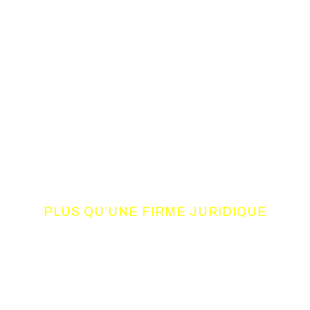
PLUS QU’UNE FIRME JURIDIQUE
UN CONSORTIUM
DE COMPETENCES